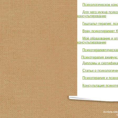
Психологическое конс
Для чего нужна психо
консультирование
Гештальт-терапия: пс
Врач психотерапевт 
Моё образование и оп
консультирование
Психотерапевтическая
Психотерапия вживую:
Дипломы и сертифика
Статьи о психологиче
Психотерапия и псих
Консультация психоте
использов
©