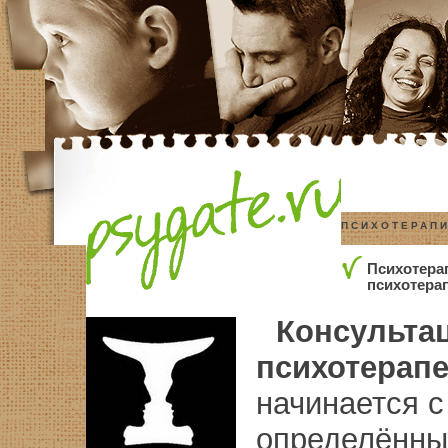
ПСИХОТЕРАПИ
Психотера
психотера
Консульта
психотерапе
начинается с
определённы